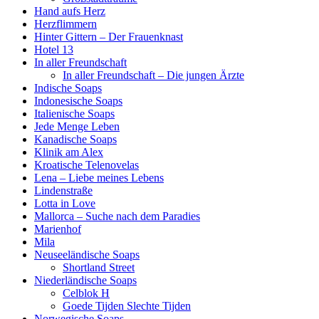
Hand aufs Herz
Herzflimmern
Hinter Gittern – Der Frauenknast
Hotel 13
In aller Freundschaft
In aller Freundschaft – Die jungen Ärzte
Indische Soaps
Indonesische Soaps
Italienische Soaps
Jede Menge Leben
Kanadische Soaps
Klinik am Alex
Kroatische Telenovelas
Lena – Liebe meines Lebens
Lindenstraße
Lotta in Love
Mallorca – Suche nach dem Paradies
Marienhof
Mila
Neuseeländische Soaps
Shortland Street
Niederländische Soaps
Celblok H
Goede Tijden Slechte Tijden
Norwegische Soaps