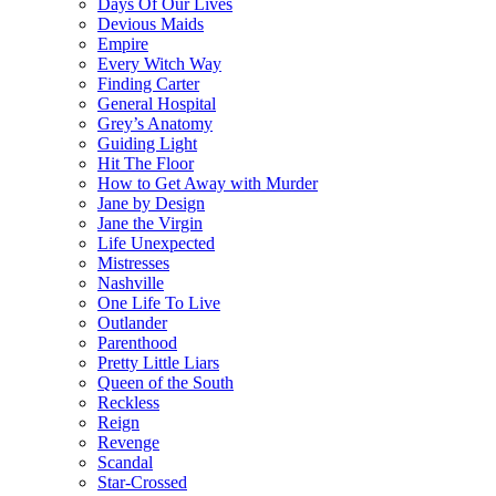
Days Of Our Lives
Devious Maids
Empire
Every Witch Way
Finding Carter
General Hospital
Grey’s Anatomy
Guiding Light
Hit The Floor
How to Get Away with Murder
Jane by Design
Jane the Virgin
Life Unexpected
Mistresses
Nashville
One Life To Live
Outlander
Parenthood
Pretty Little Liars
Queen of the South
Reckless
Reign
Revenge
Scandal
Star-Crossed