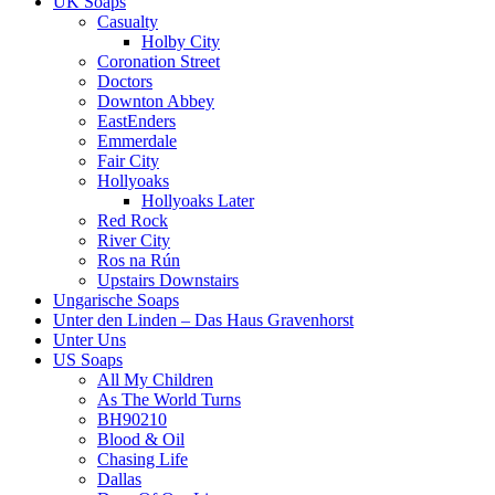
UK Soaps
Casualty
Holby City
Coronation Street
Doctors
Downton Abbey
EastEnders
Emmerdale
Fair City
Hollyoaks
Hollyoaks Later
Red Rock
River City
Ros na Rún
Upstairs Downstairs
Ungarische Soaps
Unter den Linden – Das Haus Gravenhorst
Unter Uns
US Soaps
All My Children
As The World Turns
BH90210
Blood & Oil
Chasing Life
Dallas