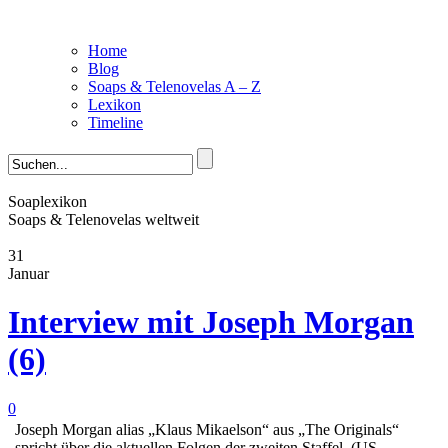
Home
Blog
Soaps & Telenovelas A – Z
Lexikon
Timeline
Soaplexikon
Soaps & Telenovelas weltweit
31
Januar
Interview mit Joseph Morgan
(6)
0
Joseph Morgan alias „Klaus Mikaelson“ aus „The Originals“
spricht über die aktuellen Folgen der zweiten Staffel. (US-