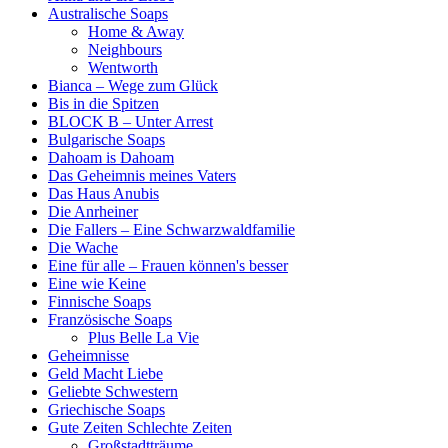
Australische Soaps
Home & Away
Neighbours
Wentworth
Bianca – Wege zum Glück
Bis in die Spitzen
BLOCK B – Unter Arrest
Bulgarische Soaps
Dahoam is Dahoam
Das Geheimnis meines Vaters
Das Haus Anubis
Die Anrheiner
Die Fallers – Eine Schwarzwaldfamilie
Die Wache
Eine für alle – Frauen können's besser
Eine wie Keine
Finnische Soaps
Französische Soaps
Plus Belle La Vie
Geheimnisse
Geld Macht Liebe
Geliebte Schwestern
Griechische Soaps
Gute Zeiten Schlechte Zeiten
Großstadtträume