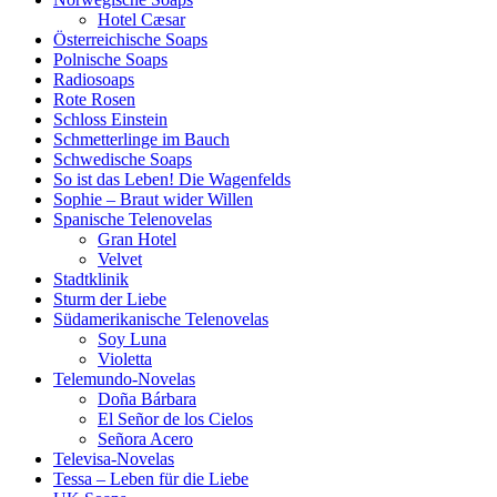
Hotel Cæsar
Österreichische Soaps
Polnische Soaps
Radiosoaps
Rote Rosen
Schloss Einstein
Schmetterlinge im Bauch
Schwedische Soaps
So ist das Leben! Die Wagenfelds
Sophie – Braut wider Willen
Spanische Telenovelas
Gran Hotel
Velvet
Stadtklinik
Sturm der Liebe
Südamerikanische Telenovelas
Soy Luna
Violetta
Telemundo-Novelas
Doña Bárbara
El Señor de los Cielos
Señora Acero
Televisa-Novelas
Tessa – Leben für die Liebe