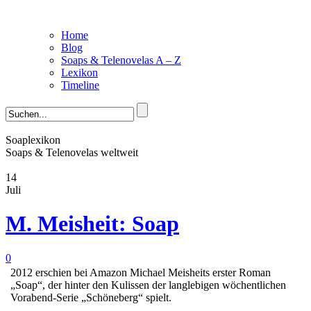
Home
Blog
Soaps & Telenovelas A – Z
Lexikon
Timeline
Soaplexikon
Soaps & Telenovelas weltweit
14
Juli
M. Meisheit: Soap
0
2012 erschien bei Amazon Michael Meisheits erster Roman
„Soap“, der hinter den Kulissen der langlebigen wöchentlichen
Vorabend-Serie „Schöneberg“ spielt.