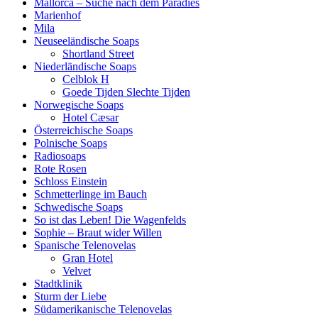
Mallorca – Suche nach dem Paradies
Marienhof
Mila
Neuseeländische Soaps
Shortland Street
Niederländische Soaps
Celblok H
Goede Tijden Slechte Tijden
Norwegische Soaps
Hotel Cæsar
Österreichische Soaps
Polnische Soaps
Radiosoaps
Rote Rosen
Schloss Einstein
Schmetterlinge im Bauch
Schwedische Soaps
So ist das Leben! Die Wagenfelds
Sophie – Braut wider Willen
Spanische Telenovelas
Gran Hotel
Velvet
Stadtklinik
Sturm der Liebe
Südamerikanische Telenovelas