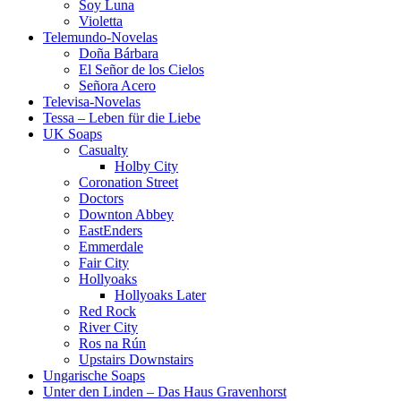
Soy Luna
Violetta
Telemundo-Novelas
Doña Bárbara
El Señor de los Cielos
Señora Acero
Televisa-Novelas
Tessa – Leben für die Liebe
UK Soaps
Casualty
Holby City
Coronation Street
Doctors
Downton Abbey
EastEnders
Emmerdale
Fair City
Hollyoaks
Hollyoaks Later
Red Rock
River City
Ros na Rún
Upstairs Downstairs
Ungarische Soaps
Unter den Linden – Das Haus Gravenhorst