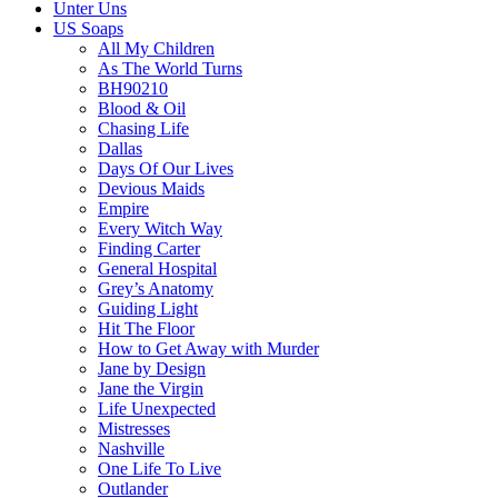
Unter Uns
US Soaps
All My Children
As The World Turns
BH90210
Blood & Oil
Chasing Life
Dallas
Days Of Our Lives
Devious Maids
Empire
Every Witch Way
Finding Carter
General Hospital
Grey’s Anatomy
Guiding Light
Hit The Floor
How to Get Away with Murder
Jane by Design
Jane the Virgin
Life Unexpected
Mistresses
Nashville
One Life To Live
Outlander