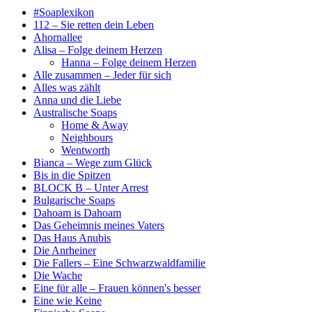
#Soaplexikon
112 – Sie retten dein Leben
Ahornallee
Alisa – Folge deinem Herzen
Hanna – Folge deinem Herzen
Alle zusammen – Jeder für sich
Alles was zählt
Anna und die Liebe
Australische Soaps
Home & Away
Neighbours
Wentworth
Bianca – Wege zum Glück
Bis in die Spitzen
BLOCK B – Unter Arrest
Bulgarische Soaps
Dahoam is Dahoam
Das Geheimnis meines Vaters
Das Haus Anubis
Die Anrheiner
Die Fallers – Eine Schwarzwaldfamilie
Die Wache
Eine für alle – Frauen können's besser
Eine wie Keine