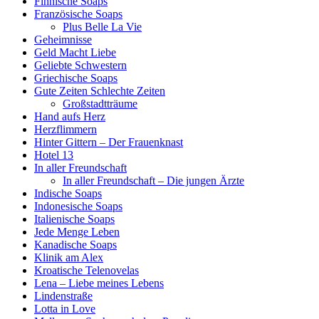
Finnische Soaps
Französische Soaps
Plus Belle La Vie
Geheimnisse
Geld Macht Liebe
Geliebte Schwestern
Griechische Soaps
Gute Zeiten Schlechte Zeiten
Großstadtträume
Hand aufs Herz
Herzflimmern
Hinter Gittern – Der Frauenknast
Hotel 13
In aller Freundschaft
In aller Freundschaft – Die jungen Ärzte
Indische Soaps
Indonesische Soaps
Italienische Soaps
Jede Menge Leben
Kanadische Soaps
Klinik am Alex
Kroatische Telenovelas
Lena – Liebe meines Lebens
Lindenstraße
Lotta in Love