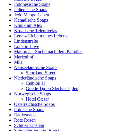
Indonesische Soaps
Italienische Soaps
Jede Menge Leben
Kanadische Soaps
Klinik am Alex
Kroatische Telenovelas
Lena – Liebe meines Lebens
Lindenstraße
Lotta in Love
Mallorca – Suche nach dem Paradies
Marienhof
Mila
Neuseeländische Soaps
Shortland Street
Niederländische Soaps
Celblok H
Goede Tijden Slechte Tijden
Norwegische Soaps
Hotel Cæsar
Österreichische Soaps
Polnische Soaps
Radiosoaps
Rote Rosen
Schloss Einstein
Schmetterlinge im Bauch