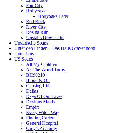
Emmerdale
Fair City
Hollyoaks
Hollyoaks Later
Red Rock
River City
Ros na Rún
Upstairs Downstairs
Ungarische Soaps
Unter den Linden – Das Haus Gravenhorst
Unter Uns
US Soaps
All My Children
As The World Turns
BH90210
Blood & Oil
Chasing Life
Dallas
Days Of Our Lives
Devious Maids
Empire
Every Witch Way
Finding Carter
General Hospital
Grey’s Anatomy