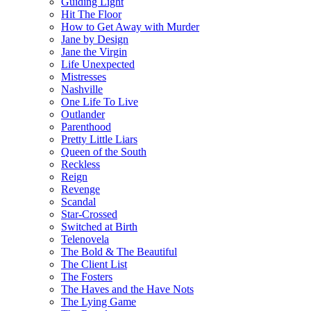
Guiding Light
Hit The Floor
How to Get Away with Murder
Jane by Design
Jane the Virgin
Life Unexpected
Mistresses
Nashville
One Life To Live
Outlander
Parenthood
Pretty Little Liars
Queen of the South
Reckless
Reign
Revenge
Scandal
Star-Crossed
Switched at Birth
Telenovela
The Bold & The Beautiful
The Client List
The Fosters
The Haves and the Have Nots
The Lying Game