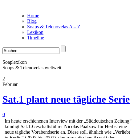
Home
Blog
Soaps & Telenovelas A – Z
Lexikon
Timeline
Soaplexikon
Soaps & Telenovelas weltweit
2
Februar
Sat.1 plant neue tägliche Serie
0
Im heute erschienenen Interview mit der „Süddeutschen Zeitung“
kündigt Sat.1-Geschäftsführer Nicolas Paalzow für Herbst eine
neue tägliche Vorabendserie an. Diese soll, ähnlich wie „Verliebt
in Berlin“ (2005 bis 2007), den romantischen Aspekt der