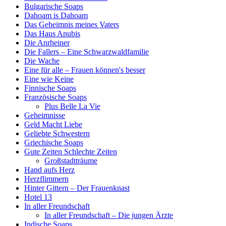
Bulgarische Soaps
Dahoam is Dahoam
Das Geheimnis meines Vaters
Das Haus Anubis
Die Anrheiner
Die Fallers – Eine Schwarzwaldfamilie
Die Wache
Eine für alle – Frauen können's besser
Eine wie Keine
Finnische Soaps
Französische Soaps
Plus Belle La Vie
Geheimnisse
Geld Macht Liebe
Geliebte Schwestern
Griechische Soaps
Gute Zeiten Schlechte Zeiten
Großstadtträume
Hand aufs Herz
Herzflimmern
Hinter Gittern – Der Frauenknast
Hotel 13
In aller Freundschaft
In aller Freundschaft – Die jungen Ärzte
Indische Soaps