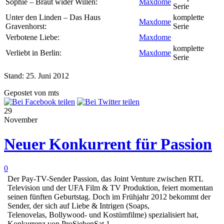
Sophie – Braut wider Willen:
Maxdome
Serie
Unter den Linden – Das Haus
komplette
Maxdome
Gravenhorst:
Serie
Verbotene Liebe:
Maxdome
komplette
Verliebt in Berlin:
Maxdome
Serie
Stand: 25. Juni 2012
Gepostet von mts
29
November
Neuer Konkurrent für Passion
0
Der Pay-TV-Sender Passion, das Joint Venture zwischen RTL
Television und der UFA Film & TV Produktion, feiert momentan
seinen fünften Geburtstag. Doch im Frühjahr 2012 bekommt der
Sender, der sich auf Liebe & Intrigen (Soaps,
Telenovelas, Bollywood- und Kostümfilme) spezialisiert hat,
Konkurrenz von ProSiebenSat.1.