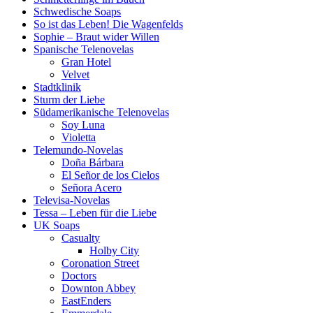
Schwedische Soaps
So ist das Leben! Die Wagenfelds
Sophie – Braut wider Willen
Spanische Telenovelas
Gran Hotel
Velvet
Stadtklinik
Sturm der Liebe
Südamerikanische Telenovelas
Soy Luna
Violetta
Telemundo-Novelas
Doña Bárbara
El Señor de los Cielos
Señora Acero
Televisa-Novelas
Tessa – Leben für die Liebe
UK Soaps
Casualty
Holby City
Coronation Street
Doctors
Downton Abbey
EastEnders