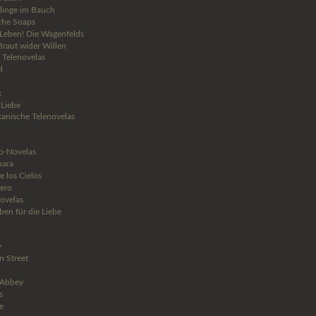
linge im Bauch
che Soaps
s Leben! Die Wagenfelds
Braut wider Willen
 Telenovelas
l
k
 Liebe
anische Telenovelas
o-Novelas
bara
e los Cielos
ero
Novelas
ben für die Liebe
y
n Street
Abbey
s
e