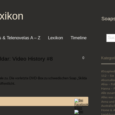
xikon
Soaps
 & Telenovelas A – Z
Lexikon
Timeline
ldar: Video History #8
0
Kategor
#Soaplexi
112 – Sie 
ale zu. Die vorletzte DVD-Box zu schwedischen Soap „Skilda
Ahornalle
ffentlicht.
Alisa – F
Hanna – F
Alle zusam
Alles was 
Anna und 
Australis
Home & 
Neighbou