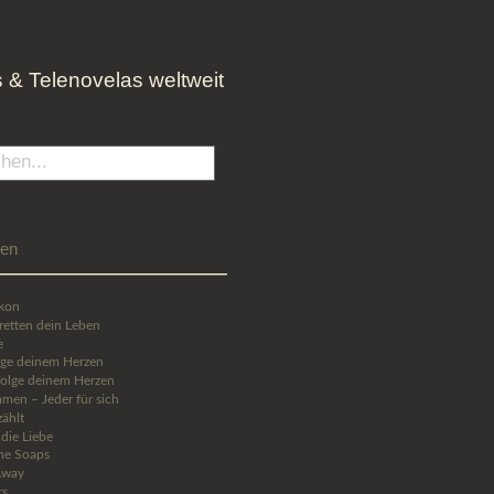
 & Telenovelas weltweit
ien
kon
retten dein Leben
e
olge deinem Herzen
olge deinem Herzen
men – Jeder für sich
zählt
die Liebe
che Soaps
Away
rs