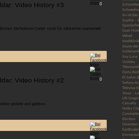
ldar: Video History #3
0
Schmetter
Schwedis
So ist da
Sophie – 
Spanische
schen ‚Verbotenen Liebe‘ sorgt für zahlreiche spannende
Gran Hote
Velvet
Stadtklini
Sturm der
Südamerik
Soy Luna
Violetta
Telemund
Doña Bár
El Señor d
ldar: Video History #2
0
Señora Ac
Televisa-
Tessa – Le
UK Soaps
Casualty
eiter geliebt und gelitten.
Holby Cit
Coronatio
Doctors
Downton 
EastEnder
Emmerdal