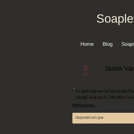
Soaple
Home
Blog
Soaps
8
Skilda Vär
Juni
Es geht langsam auf das große Fin
Världa“ wird am 21. Mai 2014 verö
Weiterlesen…
Gepostet von jpw