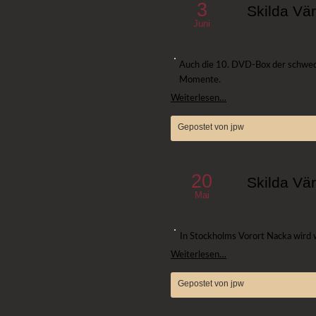
3
Skilda Vär
Juni
Auch die 10. DVD-Box der schwedi
Momente.
Weiterlesen…
Gepostet von jpw
20
Skilda Vär
Mai
In Stockholms Vorort Nacka wird w
Weiterlesen…
Gepostet von jpw