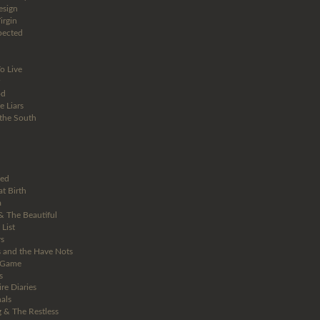
esign
irgin
pected
o Live
od
le Liars
the South
sed
t Birth
a
& The Beautiful
 List
rs
 and the Have Nots
 Game
s
re Diaries
als
 & The Restless