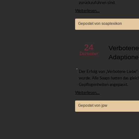
zurückzuführen sind.
Weiterlesen…
Gepostet von soaplexikon
24
Verbotene 
Dezember
Adaption
Der Erfolg von „Verbotene Liebe“ 
wurde. Alle Soaps hatten das glei
Gepflogenheiten angepasst.
Weiterlesen…
Gepostet von jpw