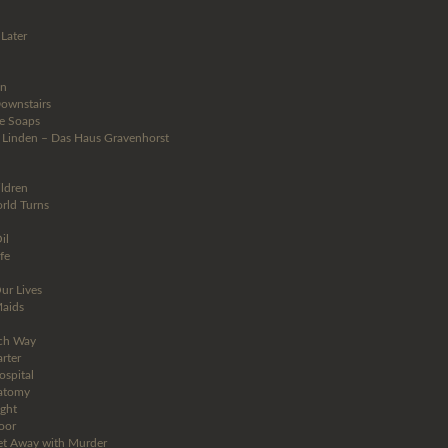
Later
ún
Downstairs
e Soaps
 Linden – Das Haus Gravenhorst
ildren
rld Turns
il
fe
ur Lives
aids
ch Way
rter
ospital
atomy
ight
oor
t Away with Murder