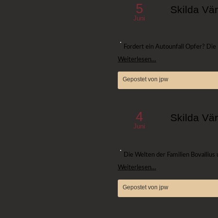
5
Skilda Vär
Juni
Fordert ein Autounfall Opfer? Die
Weiterlesen…
Gepostet von jpw
4
Skilda Vär
Juni
Die Welten der Familien Bovallius 
Weiterlesen…
Gepostet von jpw