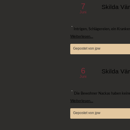
7
Skilda Vär
Juni
Intrigen, Schlägereien, ein Kran
Weiterlesen…
Gepostet von jpw
6
Skilda Vär
Juni
Die Bewohner Nackas haben keine
Weiterlesen…
Gepostet von jpw