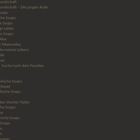
reundschaft
reundschaft – Die jungen Ärzte
Soaps
che Soaps
he Soaps
ge Leben
e Soaps
Alex
e Telenovelas
ebe meines Lebens
aße
ove
– Suche nach dem Paradies
f
dische Soaps
Street
dische Soaps
den Slechte Tijden
che Soaps
ar
hische Soaps
 Soaps
ps
en
nstein