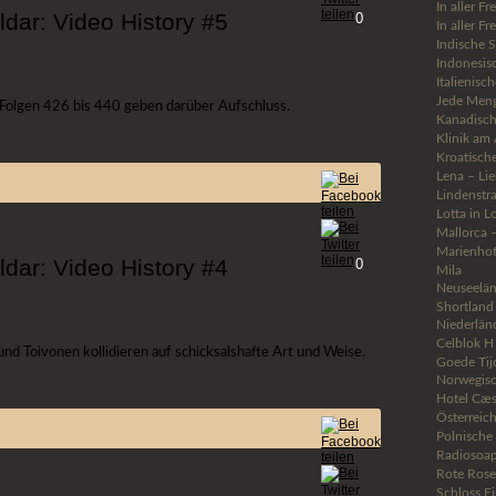
In aller F
ldar: Video History #5
0
In aller F
Indische 
Indonesis
Italienisc
Jede Men
 Folgen 426 bis 440 geben darüber Aufschluss.
Kanadisch
Klinik am 
Kroatisch
Lena – Li
Lindenstr
Lotta in L
Mallorca 
Marienho
ldar: Video History #4
0
Mila
Neuseelän
Shortland 
Niederlän
Celblok H
und Toivonen kollidieren auf schicksalshafte Art und Weise.
Goede Tij
Norwegis
Hotel Cæs
Österreic
Polnische
Radiosoa
Rote Ros
Schloss Ei