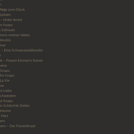
h
Wege zum Glück
 Spitzen
 Unter Arrest
he Soaps
s Dahoam
mnis meines Vaters
Anubis
iner
s – Eine Schwarzwaldfamilie
e
lle – Frauen können's besser
Keine
 Soaps
che Soaps
 La Vie
sse
t Liebe
Schwestern
he Soaps
en Schlechte Zeiten
träume
 Herz
ern
tern – Der Frauenknast