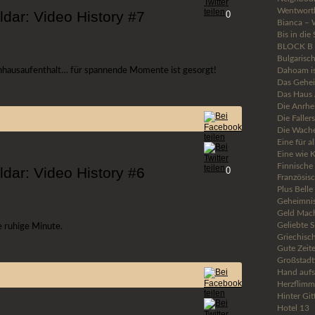
Wentwort
ldar: Video History #7
0
Bianca – 
Bis in die
BLOCK B –
Bulgarisc
kenhausaufenthalt… für spannende Momente ist gesorgt!
Dahoam i
Das Gehei
Das Haus 
Die Anrhe
Die Faller
Die Wach
Eine für a
Eine wie 
Finnische
ldar: Video History #6
0
Französis
Plus Belle
Geheimni
Geld Mach
Geliebte 
 ruhige Minute.
Griechisc
Gute Zeit
Großstadt
Hand aufs
Herzflimm
Hinter Git
Hotel 13