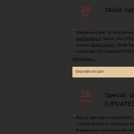
18
Skilda Vär
Mai
„Verbotene Liebe“ ist nicht die ei
and Daughters
“ basiert. Von 199
Version „
Skilda världar
„. Da die S
wurden alle 500 Folgen auf DVD ve
Weiterlesen…
Gepostet von jpw
16
Special: 
August
(UPDATE
Fast 22 Jahre gab es GrundyUFA, 
„UFA Serial Drama“ umbenannt wir
Produktionen von GrundyUFA und i