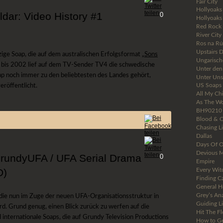
Fair City
Hollyoaks
ldar: Video History #1
0
Hollyoaks 
Red Rock
River City
Ros na R
Upstairs 
nzige Soap, die auf dem australischen Erfolgsformat „
Sons
Ungarisch
6 bis 2002 lief auf dem TV-Sender TV4 die schwedische
Unter den
oap noch immer zu den beliebtesten des Landes gehört,
Unter Uns
röffentlicht.
US Soaps
All My Ch
As The Wo
BH90210
Blood & O
Chasing Li
Dallas
Days Of O
Devious M
GrundyUFA / UFA Serial Drama
0
Empire
D)
Every Wit
Finding Ca
General H
Grey’s An
die nun im Zuge der neuen UFA-Organisationsstruktur in
Guiding L
d. Grund genug, einen Blick zurück zu werfen auf die
Hit The Fl
nternationale Soaps, die auf Grundy Television Productions
How to Ge