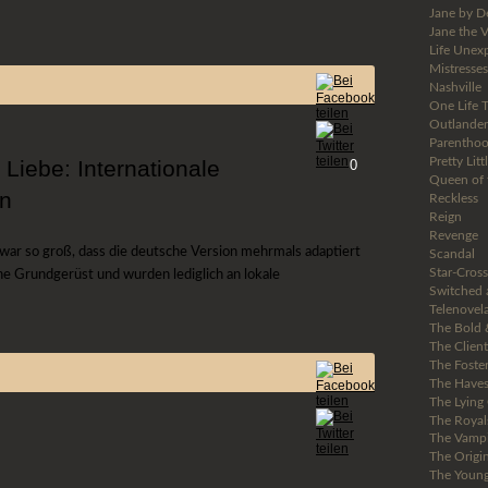
Jane by D
Jane the V
Life Unex
Mistresses
Nashville
One Life T
Outlander
Parentho
Pretty Litt
Liebe: Internationale
0
Queen of 
en
Reckless
Reign
Revenge
war so groß, dass die deutsche Version mehrmals adaptiert
Scandal
Star-Cros
che Grundgerüst und wurden lediglich an lokale
Switched a
Telenovel
The Bold 
The Client
The Foste
The Haves
The Lying
The Royal
The Vampi
The Origin
The Young