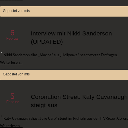
Gepostet von mts
6
Interview mit Nikki Sanderson
Februar
(UPDATED)
Nikki Sanderson alias „Maxine“ aus „Hollyoaks“ beantwortet Fanfragen.
Weiterlesen…
Gepostet von mts
5
Coronation Street: Katy Cavanaugh
Februar
steigt aus
Katy Cavanaugh alias „Julie Carp“ steigt im Frühjahr aus der ITV-Soap „Corona
Weiterlesen…