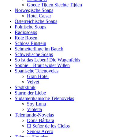
Goede Tijden Slechte Tijden
Norwegische Soaps
Hotel Cæsar
Österreichische Soaps
Polnische Soaps
Radiosoaps
Rote Rosen
Schloss Einstein
Schmetterlinge im Bauch
Schwedische Soaps
So ist das Leben! Die Wagenfelds
Sophie – Braut wider Willen
Spanische Telenovelas
Gran Hotel
Velvet
Stadtklinik
Sturm der Liebe
Südamerikanische Telenovelas
Soy Luna
Violetta
Telemundo-Novelas
Doña Bárbara
El Señor de los Cielos
Señora Acero
Televisa-Novelas