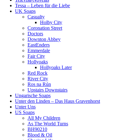
Tessa – Leben für die Liebe
UK Soaps
Casualty
Holby City
Coronation Street
Doctors
Downton Abbey
EastEnders
Emmerdale
Fair City
Hollyoaks
Hollyoaks Later
Red Rock
River City
Ros na Rún
Upstairs Downstairs
Ungarische Soaps
Unter den Linden – Das Haus Gravenhorst
Unter Uns
US Soaps
All My Children
As The World Turns
BH90210
Blood & Oil