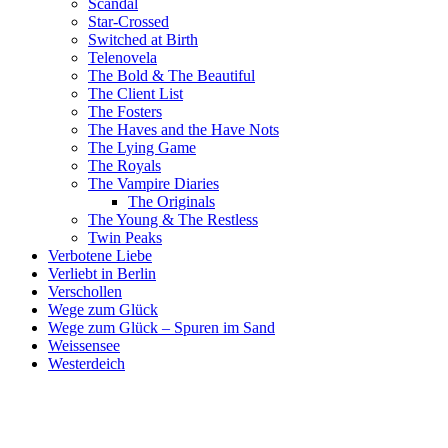
Scandal
Star-Crossed
Switched at Birth
Telenovela
The Bold & The Beautiful
The Client List
The Fosters
The Haves and the Have Nots
The Lying Game
The Royals
The Vampire Diaries
The Originals
The Young & The Restless
Twin Peaks
Verbotene Liebe
Verliebt in Berlin
Verschollen
Wege zum Glück
Wege zum Glück – Spuren im Sand
Weissensee
Westerdeich