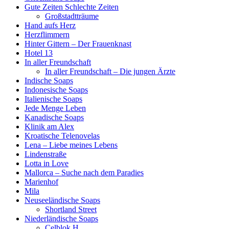
Gute Zeiten Schlechte Zeiten
Großstadtträume
Hand aufs Herz
Herzflimmern
Hinter Gittern – Der Frauenknast
Hotel 13
In aller Freundschaft
In aller Freundschaft – Die jungen Ärzte
Indische Soaps
Indonesische Soaps
Italienische Soaps
Jede Menge Leben
Kanadische Soaps
Klinik am Alex
Kroatische Telenovelas
Lena – Liebe meines Lebens
Lindenstraße
Lotta in Love
Mallorca – Suche nach dem Paradies
Marienhof
Mila
Neuseeländische Soaps
Shortland Street
Niederländische Soaps
Celblok H