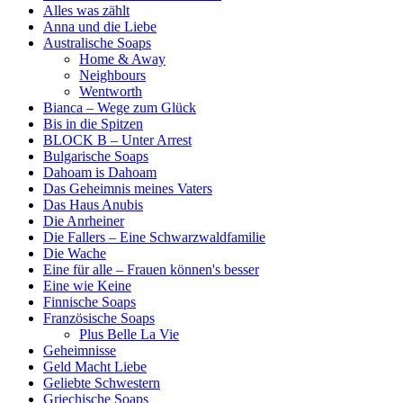
Alles was zählt
Anna und die Liebe
Australische Soaps
Home & Away
Neighbours
Wentworth
Bianca – Wege zum Glück
Bis in die Spitzen
BLOCK B – Unter Arrest
Bulgarische Soaps
Dahoam is Dahoam
Das Geheimnis meines Vaters
Das Haus Anubis
Die Anrheiner
Die Fallers – Eine Schwarzwaldfamilie
Die Wache
Eine für alle – Frauen können's besser
Eine wie Keine
Finnische Soaps
Französische Soaps
Plus Belle La Vie
Geheimnisse
Geld Macht Liebe
Geliebte Schwestern
Griechische Soaps