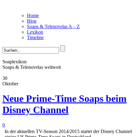
Home
Blog
Soaps & Telenovelas A – Z
Lexikon
Timeline
Soaplexikon
Soaps & Telenovelas weltweit
30
Oktober
Neue Prime-Time Soaps beim
Disney Channel
0
In der aktuellen TV-Season 2014/2015 startet der Disney Channel
einige US Prime-Time-Soaps in Deutschland.