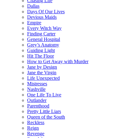
Chasing Life
Dallas
Days Of Our Lives
Devious Maids
Empire
Every Witch Way
Finding Carter
General Hospital
Grey’s Anatomy
Guiding Light
Hit The Floor
How to Get Away with Murder
Jane by Design
Jane the Virgin
Life Unexpected
Mistresses
Nashville
One Life To Live
Outlander
Parenthood
Pretty Little Liars
Queen of the South
Reckless
Reign
Revenge