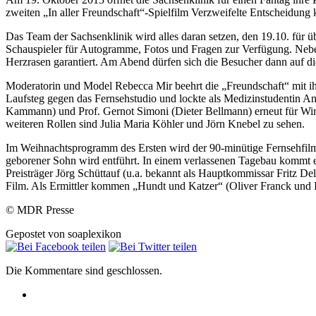
zweiten „In aller Freundschaft“-Spielfilm Verzweifelte Entscheidun
Das Team der Sachsenklinik wird alles daran setzen, den 19.10. für
Schauspieler für Autogramme, Fotos und Fragen zur Verfügung. Neben
Herzrasen garantiert. Am Abend dürfen sich die Besucher dann auf die
Moderatorin und Model Rebecca Mir beehrt die „Freundschaft“ mit ih
Laufsteg gegen das Fernsehstudio und lockte als Medizinstudentin An
Kammann) und Prof. Gernot Simoni (Dieter Bellmann) erneut für Wirbe
weiteren Rollen sind Julia Maria Köhler und Jörn Knebel zu sehen.
Im Weihnachtsprogramm des Ersten wird der 90-minütige Fernsehfilm „
geborener Sohn wird entführt. In einem verlassenen Tagebau kommt 
Preisträger Jörg Schüttauf (u.a. bekannt als Hauptkommissar Fritz D
Film. Als Ermittler kommen „Hundt und Katzer“ (Oliver Franck und 
© MDR Presse
Gepostet von soaplexikon
Die Kommentare sind geschlossen.