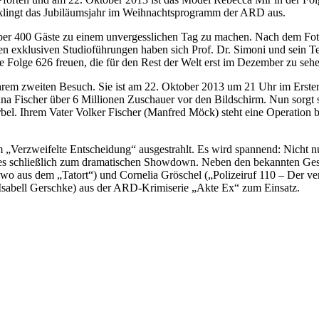
g klingt das Jubiläumsjahr im Weihnachtsprogramm der ARD aus.
 über 400 Gäste zu einem unvergesslichen Tag zu machen. Nach dem Fot
 exklusiven Studioführungen haben sich Prof. Dr. Simoni und sein Tea
 Folge 626 freuen, die für den Rest der Welt erst im Dezember zu sehe
rem zweiten Besuch. Sie ist am 22. Oktober 2013 um 21 Uhr im Ersten 
na Fischer über 6 Millionen Zuschauer vor den Bildschirm. Nun sorgt 
l. Ihrem Vater Volker Fischer (Manfred Möck) steht eine Operation be
Verzweifelte Entscheidung“ ausgestrahlt. Es wird spannend: Nicht nur 
es schließlich zum dramatischen Showdown. Neben den bekannten Gesic
elwo aus dem „Tatort“) und Cornelia Gröschel („Polizeiruf 110 – Der v
Isabell Gerschke) aus der ARD-Krimiserie „Akte Ex“ zum Einsatz.