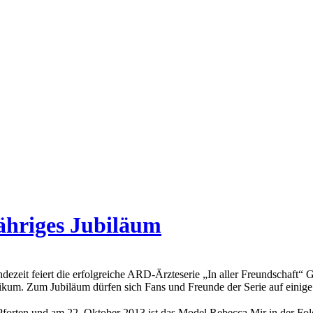
jähriges Jubiläum
eit feiert die erfolgreiche ARD-Ärzteserie „In aller Freundschaft“ Ge
likum. Zum Jubiläum dürfen sich Fans und Freunde der Serie auf einige
 Pforten und am 22. Oktober 2013 ist das Model Rebecca Mir in der Fo