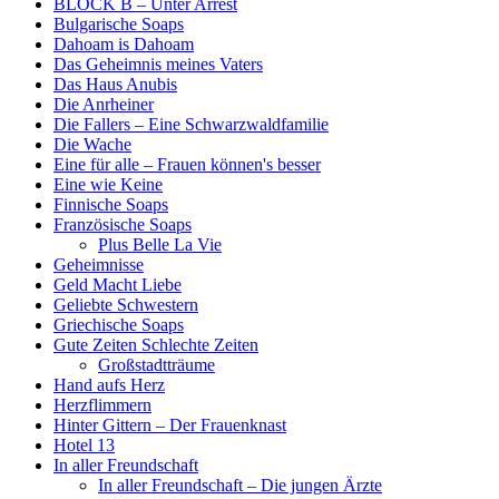
BLOCK B – Unter Arrest
Bulgarische Soaps
Dahoam is Dahoam
Das Geheimnis meines Vaters
Das Haus Anubis
Die Anrheiner
Die Fallers – Eine Schwarzwaldfamilie
Die Wache
Eine für alle – Frauen können's besser
Eine wie Keine
Finnische Soaps
Französische Soaps
Plus Belle La Vie
Geheimnisse
Geld Macht Liebe
Geliebte Schwestern
Griechische Soaps
Gute Zeiten Schlechte Zeiten
Großstadtträume
Hand aufs Herz
Herzflimmern
Hinter Gittern – Der Frauenknast
Hotel 13
In aller Freundschaft
In aller Freundschaft – Die jungen Ärzte