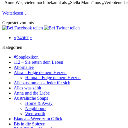
Anne Wis, vielen noch bekannt als „Stella Mann“ aus „Verbotene Lie
Weiterlesen…
Gepostet von mts
«
3
4
5
6
7
»
Kategorien
#Soaplexikon
112 – Sie retten dein Leben
Ahornallee
Alisa – Folge deinem Herzen
Hanna – Folge deinem Herzen
Alle zusammen – Jeder für sich
Alles was zählt
Anna und die Liebe
Australische Soaps
Home & Away
Neighbours
Wentworth
Bianca – Wege zum Glück
Bis in die Spitzen