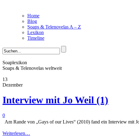
Home
Blog
Soaps & Telenovelas A – Z
Lexikon
Timeline
Soaplexikon
Soaps & Telenovelas weltweit
13
Dezember
Interview mit Jo Weil (1)
0
Am Rande von „Gays of our Lives“ (2010) fand ein Interview mit Jo
Weiterlesen…