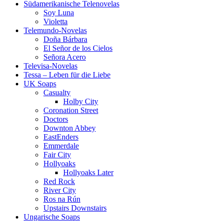
Südamerikanische Telenovelas
Soy Luna
Violetta
Telemundo-Novelas
Doña Bárbara
El Señor de los Cielos
Señora Acero
Televisa-Novelas
Tessa – Leben für die Liebe
UK Soaps
Casualty
Holby City
Coronation Street
Doctors
Downton Abbey
EastEnders
Emmerdale
Fair City
Hollyoaks
Hollyoaks Later
Red Rock
River City
Ros na Rún
Upstairs Downstairs
Ungarische Soaps