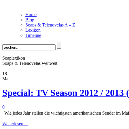
Home
Blog
Soaps & Telenovelas A – Z
Lexikon
Timeline
Soaplexikon
Soaps & Telenovelas weltweit
18
Mai
Special: TV Season 2012 / 201
0
Wie jedes Jahr stellen die wichtigsten amerikanischen Sender im Ma
Weiterlesen…