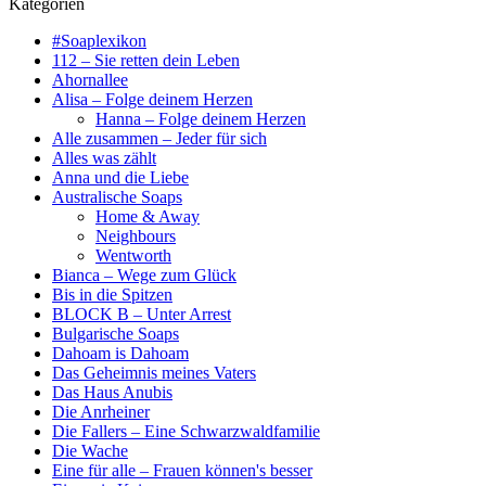
Kategorien
#Soaplexikon
112 – Sie retten dein Leben
Ahornallee
Alisa – Folge deinem Herzen
Hanna – Folge deinem Herzen
Alle zusammen – Jeder für sich
Alles was zählt
Anna und die Liebe
Australische Soaps
Home & Away
Neighbours
Wentworth
Bianca – Wege zum Glück
Bis in die Spitzen
BLOCK B – Unter Arrest
Bulgarische Soaps
Dahoam is Dahoam
Das Geheimnis meines Vaters
Das Haus Anubis
Die Anrheiner
Die Fallers – Eine Schwarzwaldfamilie
Die Wache
Eine für alle – Frauen können's besser