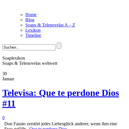
Home
Blog
Soaps & Telenovelas A – Z
Lexikon
Timeline
Soaplexikon
Soaps & Telenovelas weltweit
30
Januar
Televisa: Que te perdone Dios
#11
0
Don Fausto zerstört jedes Liebesglück anderer, wenn ihm eine
Frau gefällt: „
Que te perdone Dios
„