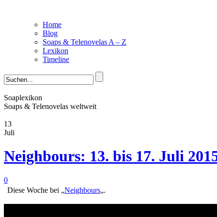
Home
Blog
Soaps & Telenovelas A – Z
Lexikon
Timeline
Soaplexikon
Soaps & Telenovelas weltweit
13
Juli
Neighbours: 13. bis 17. Juli 2015
0
Diese Woche bei „
Neighbours
„.