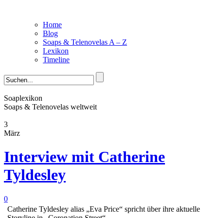
Home
Blog
Soaps & Telenovelas A – Z
Lexikon
Timeline
Soaplexikon
Soaps & Telenovelas weltweit
3
März
Interview mit Catherine
Tyldesley
0
Catherine Tyldesley alias „Eva Price“ spricht über ihre aktuelle
Storyline in „Coronation Street“