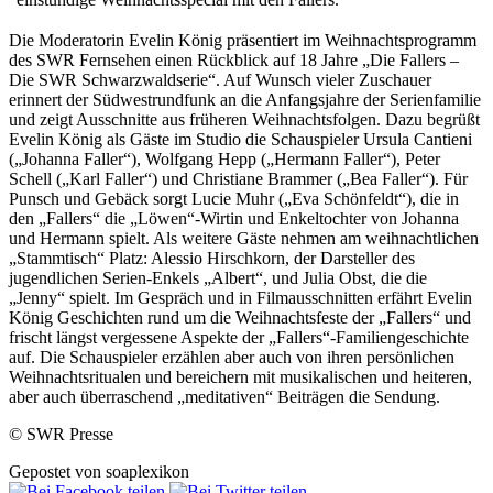
Die Moderatorin Evelin König präsentiert im Weihnachtsprogramm
des SWR Fernsehen einen Rückblick auf 18 Jahre „Die Fallers –
Die SWR Schwarzwaldserie“. Auf Wunsch vieler Zuschauer
erinnert der Südwestrundfunk an die Anfangsjahre der Serienfamilie
und zeigt Ausschnitte aus früheren Weihnachtsfolgen. Dazu begrüßt
Evelin König als Gäste im Studio die Schauspieler Ursula Cantieni
(„Johanna Faller“), Wolfgang Hepp („Hermann Faller“), Peter
Schell („Karl Faller“) und Christiane Brammer („Bea Faller“). Für
Punsch und Gebäck sorgt Lucie Muhr („Eva Schönfeldt“), die in
den „Fallers“ die „Löwen“-Wirtin und Enkeltochter von Johanna
und Hermann spielt. Als weitere Gäste nehmen am weihnachtlichen
„Stammtisch“ Platz: Alessio Hirschkorn, der Darsteller des
jugendlichen Serien-Enkels „Albert“, und Julia Obst, die die
„Jenny“ spielt. Im Gespräch und in Filmausschnitten erfährt Evelin
König Geschichten rund um die Weihnachtsfeste der „Fallers“ und
frischt längst vergessene Aspekte der „Fallers“-Familiengeschichte
auf. Die Schauspieler erzählen aber auch von ihren persönlichen
Weihnachtsritualen und bereichern mit musikalischen und heiteren,
aber auch überraschend „meditativen“ Beiträgen die Sendung.
© SWR Presse
Gepostet von soaplexikon