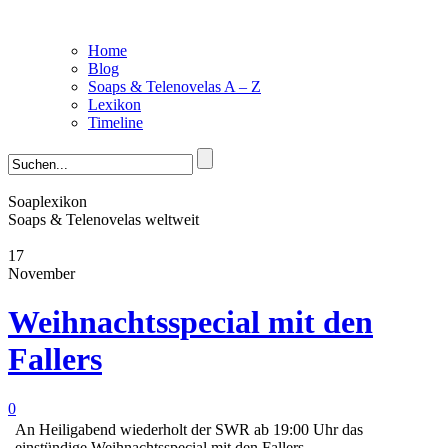
Home
Blog
Soaps & Telenovelas A – Z
Lexikon
Timeline
Soaplexikon
Soaps & Telenovelas weltweit
17
November
Weihnachtsspecial mit den
Fallers
0
An Heiligabend wiederholt der SWR ab 19:00 Uhr das
einstündige Weihnachtsspecial mit den Fallers.