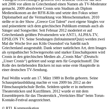
seit 2006 vor allem in Griechenland einen Namen als TV-Moderator
gemacht. 2009 absolvierte Cronis sein Studium als Diplom
Medienökonom an der RFH-Köln und setzte den Fokus seiner
Diplomarbeit auf die Vermarktung von Menschenmarken. 2010
stellte er in der Show „Greece Got Talent“ zwei eigene Singles vor
und präsentierte sich dem griechischen Publikum erstmals auch als
Sänger und Songwriter. Seit Februar 2012 moderiert er auf
Griechenlands größten Privatsendern wie ANT1, ALPHA-TV,
EPSILON TV. Seine Sendungen (Infotainment/Quiz) werden zwei
Mal die Woche live aus Köln Ossendorf via Satellit nach
Griechenland ausgestrahlt. Dank seiner natürlichen Art, dem Images
als sympathischer Schwiegersohn und starker Einschaltquoten wird
Cronis in den griechischen Medien als „Cronis Mas“ (Deutsch:
„Unser Cronis“) gefeiert und sorgt stets für Gesprächsstoff. Die
Rolle des tierliebenden Bäckers ist nun seine erste Hauptrolle in
einer deutschen TV-Sendung.
Paul Wollin wurde am 17. März 1989 in Berlin geboren. Seine
Schauspielausbildung machte er von 2009 bis 2012 an der
Filmschauspielschule Berlin. Seitdem spielte er in mehreren
Theaterstücken und Kurzfilmen. 2012 wurde er mit dem
Ensemblepreis für das Theaterstück „Verrücktes Blut“ beim Torun-
Kontakt-Festival ausgezeichnet.
© RTL Kommunikation