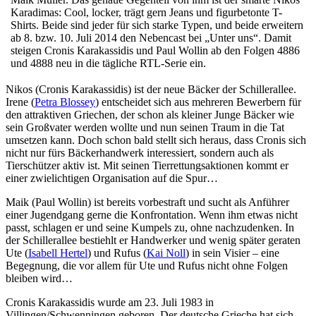
Karadimas: Cool, locker, trägt gern Jeans und figurbetonte T-
Shirts. Beide sind jeder für sich starke Typen, und beide erweitern
ab 8. bzw. 10. Juli 2014 den Nebencast bei „Unter uns“. Damit
steigen Cronis Karakassidis und Paul Wollin ab den Folgen 4886
und 4888 neu in die tägliche RTL-Serie ein.
Nikos (Cronis Karakassidis) ist der neue Bäcker der Schillerallee.
Irene (
Petra Blossey
) entscheidet sich aus mehreren Bewerbern für
den attraktiven Griechen, der schon als kleiner Junge Bäcker wie
sein Großvater werden wollte und nun seinen Traum in die Tat
umsetzen kann. Doch schon bald stellt sich heraus, dass Cronis sich
nicht nur fürs Bäckerhandwerk interessiert, sondern auch als
Tierschützer aktiv ist. Mit seinen Tierrettungsaktionen kommt er
einer zwielichtigen Organisation auf die Spur…
Maik (Paul Wollin) ist bereits vorbestraft und sucht als Anführer
einer Jugendgang gerne die Konfrontation. Wenn ihm etwas nicht
passt, schlagen er und seine Kumpels zu, ohne nachzudenken. In
der Schillerallee bestiehlt er Handwerker und wenig später geraten
Ute (
Isabell Hertel
) und Rufus (
Kai Noll
) in sein Visier – eine
Begegnung, die vor allem für Ute und Rufus nicht ohne Folgen
bleiben wird…
Cronis Karakassidis wurde am 23. Juli 1983 in
Villingen/Schwenningen geboren. Der deutsche Grieche hat sich