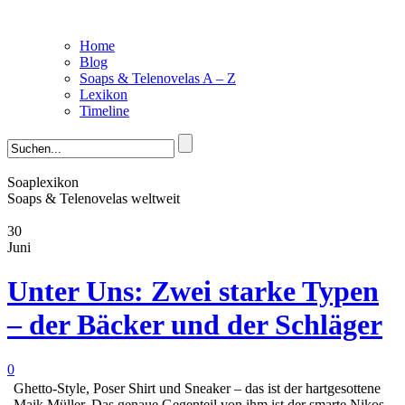
Home
Blog
Soaps & Telenovelas A – Z
Lexikon
Timeline
Soaplexikon
Soaps & Telenovelas weltweit
30
Juni
Unter Uns: Zwei starke Typen
– der Bäcker und der Schläger
0
Ghetto-Style, Poser Shirt und Sneaker – das ist der hartgesottene
Maik Müller. Das genaue Gegenteil von ihm ist der smarte Nikos