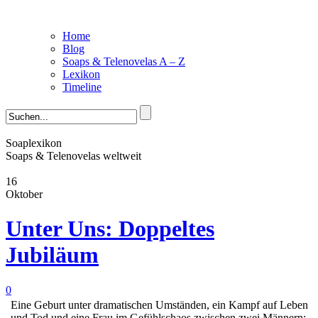
Home
Blog
Soaps & Telenovelas A – Z
Lexikon
Timeline
Soaplexikon
Soaps & Telenovelas weltweit
16
Oktober
Unter Uns: Doppeltes
Jubiläum
0
Eine Geburt unter dramatischen Umständen, ein Kampf auf Leben
und Tod und eine Frau im Gefühlschaos zwischen zwei Männern: