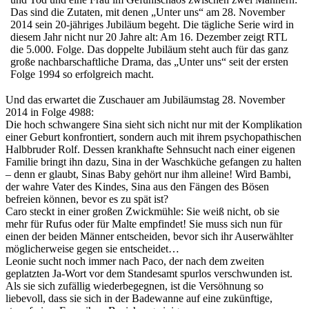
Das sind die Zutaten, mit denen „Unter uns“ am 28. November
2014 sein 20-jähriges Jubiläum begeht. Die tägliche Serie wird in
diesem Jahr nicht nur 20 Jahre alt: Am 16. Dezember zeigt RTL
die 5.000. Folge. Das doppelte Jubiläum steht auch für das ganz
große nachbarschaftliche Drama, das „Unter uns“ seit der ersten
Folge 1994 so erfolgreich macht.
Und das erwartet die Zuschauer am Jubiläumstag 28. November
2014 in Folge 4988:
Die hoch schwangere Sina sieht sich nicht nur mit der Komplikation
einer Geburt konfrontiert, sondern auch mit ihrem psychopathischen
Halbbruder Rolf. Dessen krankhafte Sehnsucht nach einer eigenen
Familie bringt ihn dazu, Sina in der Waschküche gefangen zu halten
– denn er glaubt, Sinas Baby gehört nur ihm alleine! Wird Bambi,
der wahre Vater des Kindes, Sina aus den Fängen des Bösen
befreien können, bevor es zu spät ist?
Caro steckt in einer großen Zwickmühle: Sie weiß nicht, ob sie
mehr für Rufus oder für Malte empfindet! Sie muss sich nun für
einen der beiden Männer entscheiden, bevor sich ihr Auserwählter
möglicherweise gegen sie entscheidet…
Leonie sucht noch immer nach Paco, der nach dem zweiten
geplatzten Ja-Wort vor dem Standesamt spurlos verschwunden ist.
Als sie sich zufällig wiederbegegnen, ist die Versöhnung so
liebevoll, dass sie sich in der Badewanne auf eine zukünftige,