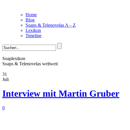
Home
Blog
Soaps & Telenovelas A – Z
Lexikon
Timeline
Soaplexikon
Soaps & Telenovelas weltweit
31
Juli
Interview mit Martin Gruber
0