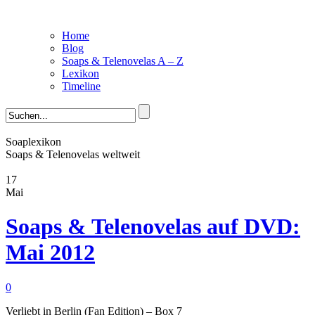
Home
Blog
Soaps & Telenovelas A – Z
Lexikon
Timeline
Soaplexikon
Soaps & Telenovelas weltweit
17
Mai
Soaps & Telenovelas auf DVD:
Mai 2012
0
Verliebt in Berlin (Fan Edition) – Box 7