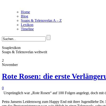
Home
Blog
Soaps & Telenovelas A – Z
Lexikon
Timeline
Soaplexikon
Soaps & Telenovelas weltweit
2
November
Rote Rosen: die erste Verlänger
0
Ursprünglich war „Rote Rosen“ auf 100 Folgen angelegt, doch mit de
Petra Jansens Leidensweg zum Happy End mit ihrer Jugendliebe Dr. N
um das Protagonistenpaar war, wie üblich in einer Telenovela, sehr s