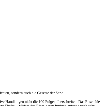
hichten, sondern auch die Gesetze der Serie…
sive Handlungen nicht die 100 Folgen überschreiten. Das Ensemble
ge Ehefrau, Miriam das Biest, deren Intrigen anfangs noch sehr