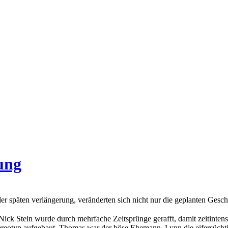
ung
r späten verlängerung, veränderten sich nicht nur die geplanten Gesc
ick Stein wurde durch mehrfache Zeitsprünge gerafft, damit zeitinten
tereotyp aufgebaut. Thomas war der böse Ehemann, Lynn die eifersüchti