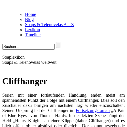
Home
Blog
Soaps & Telenovelas A – Z
Lexikon
Timeline
Soaplexikon
Soaps & Telenovelas weltweit
Cliffhanger
Serien mit einer fortlaufenden Handlung enden meist am
spannendsten Punkt der Folge mit einem Cliffhanger. Dies soll den
Zuschauer dazu bringen am nächsten Tag wieder einzuschalten.
Seinen Ursprung hat der Cliffhanger im
Fortsetzungsroman
„A Pair
of Blue Eyes“ von Thomas Hardy. In der letzten Szene hängt der
Held „Henry Knight“ an einer Klippe (daher Cliffhanger) und es
blieb offen, ob er abstürzt oder überlebt. Der spannungsgebende