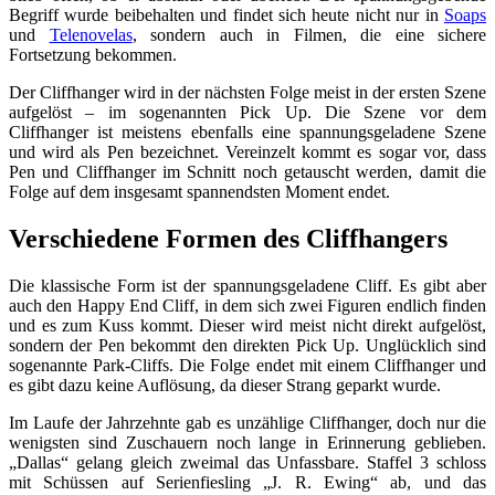
Begriff wurde beibehalten und findet sich heute nicht nur in
Soaps
und
Telenovelas
, sondern auch in Filmen, die eine sichere
Fortsetzung bekommen.
Der Cliffhanger wird in der nächsten Folge meist in der ersten Szene
aufgelöst – im sogenannten Pick Up. Die Szene vor dem
Cliffhanger ist meistens ebenfalls eine spannungsgeladene Szene
und wird als Pen bezeichnet. Vereinzelt kommt es sogar vor, dass
Pen und Cliffhanger im Schnitt noch getauscht werden, damit die
Folge auf dem insgesamt spannendsten Moment endet.
Verschiedene Formen des Cliffhangers
Die klassische Form ist der spannungsgeladene Cliff. Es gibt aber
auch den Happy End Cliff, in dem sich zwei Figuren endlich finden
und es zum Kuss kommt. Dieser wird meist nicht direkt aufgelöst,
sondern der Pen bekommt den direkten Pick Up. Unglücklich sind
sogenannte Park-Cliffs. Die Folge endet mit einem Cliffhanger und
es gibt dazu keine Auflösung, da dieser Strang geparkt wurde.
Im Laufe der Jahrzehnte gab es unzählige Cliffhanger, doch nur die
wenigsten sind Zuschauern noch lange in Erinnerung geblieben.
„Dallas“ gelang gleich zweimal das Unfassbare. Staffel 3 schloss
mit Schüssen auf Serienfiesling „J. R. Ewing“ ab, und das