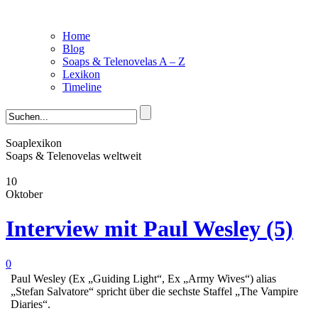
Home
Blog
Soaps & Telenovelas A – Z
Lexikon
Timeline
Soaplexikon
Soaps & Telenovelas weltweit
10
Oktober
Interview mit Paul Wesley (5)
0
Paul Wesley (Ex „Guiding Light“, Ex „Army Wives“) alias
„Stefan Salvatore“ spricht über die sechste Staffel „The Vampire
Diaries“.