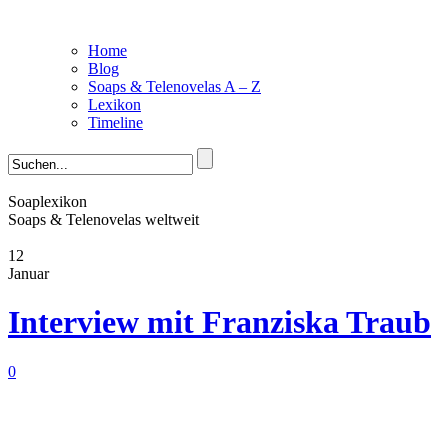
Home
Blog
Soaps & Telenovelas A – Z
Lexikon
Timeline
Soaplexikon
Soaps & Telenovelas weltweit
12
Januar
Interview mit Franziska Traub
0