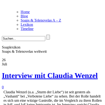
Home
Blog
Soaps & Telenovelas A – Z
Lexikon
Timeline
Soaplexikon
Soaps & Telenovelas weltweit
26
Juli
Interview mit Claudia Wenzel
0
Claudia Wenzel (u.a. „Sturm der Liebe“) ist seit gestern als
„Vashanti“ bei „Verbotene Liebe“ zu sehen. Bei der Rolle handelt
es sich um eine witzige Gastrolle, die im Vergleich zu ihren Rollen
in SdL und IaF keine Intrigantin ist. Im Interview spricht Claudia