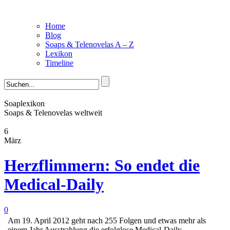
Home
Blog
Soaps & Telenovelas A – Z
Lexikon
Timeline
Soaplexikon
Soaps & Telenovelas weltweit
6
März
Herzflimmern: So endet die
Medical-Daily
0
Am 19. April 2012 geht nach 255 Folgen und etwas mehr als
einem Jahr Ausstrahlung die erfolglose Medical-Daily