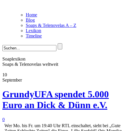
Home
Blog
Soaps & Telenovelas A – Z
Lexikon
Timeline
Soaplexikon
Soaps & Telenovelas weltweit
10
September
GrundyUFA spendet 5.000
Euro an Dick & Dünn e.V.
0
Wer Mo. bis Fr. um 19:40 Uhr RTL einschaltet, sieht bei „Gute
Zeiten Schlechte Zeiten“ die Figur „Lilly Seefeld“ (Iris Mareike