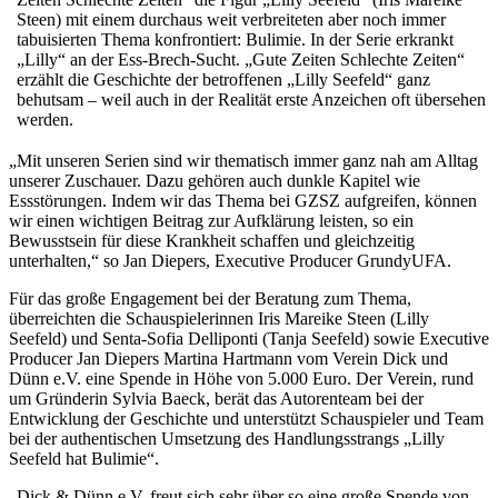
Steen) mit einem durchaus weit verbreiteten aber noch immer
tabuisierten Thema konfrontiert: Bulimie. In der Serie erkrankt
„Lilly“ an der Ess-Brech-Sucht. „Gute Zeiten Schlechte Zeiten“
erzählt die Geschichte der betroffenen „Lilly Seefeld“ ganz
behutsam – weil auch in der Realität erste Anzeichen oft übersehen
werden.
„Mit unseren Serien sind wir thematisch immer ganz nah am Alltag
unserer Zuschauer. Dazu gehören auch dunkle Kapitel wie
Essstörungen. Indem wir das Thema bei GZSZ aufgreifen, können
wir einen wichtigen Beitrag zur Aufklärung leisten, so ein
Bewusstsein für diese Krankheit schaffen und gleichzeitig
unterhalten,“ so Jan Diepers, Executive Producer GrundyUFA.
Für das große Engagement bei der Beratung zum Thema,
überreichten die Schauspielerinnen Iris Mareike Steen (Lilly
Seefeld) und Senta-Sofia Delliponti (Tanja Seefeld) sowie Executive
Producer Jan Diepers Martina Hartmann vom Verein Dick und
Dünn e.V. eine Spende in Höhe von 5.000 Euro. Der Verein, rund
um Gründerin Sylvia Baeck, berät das Autorenteam bei der
Entwicklung der Geschichte und unterstützt Schauspieler und Team
bei der authentischen Umsetzung des Handlungsstrangs „Lilly
Seefeld hat Bulimie“.
„Dick & Dünn e.V. freut sich sehr über so eine große Spende von