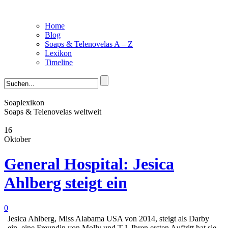
Home
Blog
Soaps & Telenovelas A – Z
Lexikon
Timeline
Soaplexikon
Soaps & Telenovelas weltweit
16
Oktober
General Hospital: Jesica
Ahlberg steigt ein
0
Jesica Ahlberg, Miss Alabama USA von 2014, steigt als Darby
ein, eine Freundin von Molly und T.J. Ihren ersten Auftritt hat sie