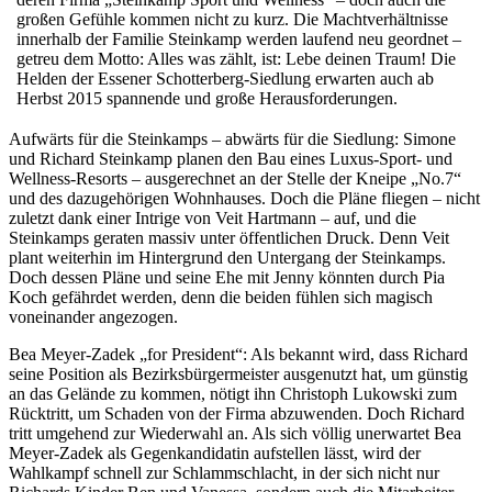
großen Gefühle kommen nicht zu kurz. Die Machtverhältnisse
innerhalb der Familie Steinkamp werden laufend neu geordnet –
getreu dem Motto: Alles was zählt, ist: Lebe deinen Traum! Die
Helden der Essener Schotterberg-Siedlung erwarten auch ab
Herbst 2015 spannende und große Herausforderungen.
Aufwärts für die Steinkamps – abwärts für die Siedlung: Simone
und Richard Steinkamp planen den Bau eines Luxus-Sport- und
Wellness-Resorts – ausgerechnet an der Stelle der Kneipe „No.7“
und des dazugehörigen Wohnhauses. Doch die Pläne fliegen – nicht
zuletzt dank einer Intrige von Veit Hartmann – auf, und die
Steinkamps geraten massiv unter öffentlichen Druck. Denn Veit
plant weiterhin im Hintergrund den Untergang der Steinkamps.
Doch dessen Pläne und seine Ehe mit Jenny könnten durch Pia
Koch gefährdet werden, denn die beiden fühlen sich magisch
voneinander angezogen.
Bea Meyer-Zadek „for President“: Als bekannt wird, dass Richard
seine Position als Bezirksbürgermeister ausgenutzt hat, um günstig
an das Gelände zu kommen, nötigt ihn Christoph Lukowski zum
Rücktritt, um Schaden von der Firma abzuwenden. Doch Richard
tritt umgehend zur Wiederwahl an. Als sich völlig unerwartet Bea
Meyer-Zadek als Gegenkandidatin aufstellen lässt, wird der
Wahlkampf schnell zur Schlammschlacht, in der sich nicht nur