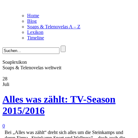
Home
Blog
Soaps & Telenovelas A – Z
Lexikon
Timeline
Soaplexikon
Soaps & Telenovelas weltweit
28
Juli
Alles was zählt: TV-Season
2015/2016
0
Bei „Alles was zählt“ dreht sich alles um die Steinkamps und
deren Firma „Steinkamp Sport und Wellness“ – doch auch die