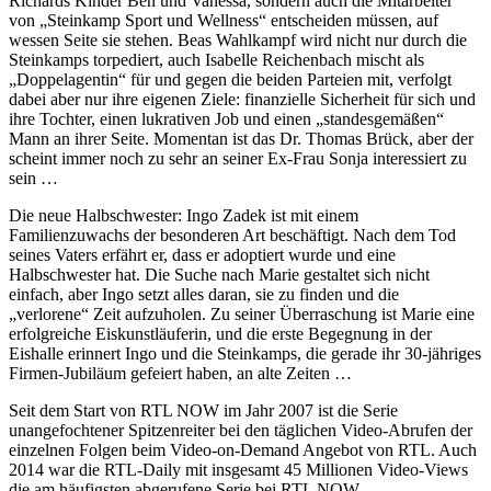
Richards Kinder Ben und Vanessa, sondern auch die Mitarbeiter
von „Steinkamp Sport und Wellness“ entscheiden müssen, auf
wessen Seite sie stehen. Beas Wahlkampf wird nicht nur durch die
Steinkamps torpediert, auch Isabelle Reichenbach mischt als
„Doppelagentin“ für und gegen die beiden Parteien mit, verfolgt
dabei aber nur ihre eigenen Ziele: finanzielle Sicherheit für sich und
ihre Tochter, einen lukrativen Job und einen „standesgemäßen“
Mann an ihrer Seite. Momentan ist das Dr. Thomas Brück, aber der
scheint immer noch zu sehr an seiner Ex-Frau Sonja interessiert zu
sein …
Die neue Halbschwester: Ingo Zadek ist mit einem
Familienzuwachs der besonderen Art beschäftigt. Nach dem Tod
seines Vaters erfährt er, dass er adoptiert wurde und eine
Halbschwester hat. Die Suche nach Marie gestaltet sich nicht
einfach, aber Ingo setzt alles daran, sie zu finden und die
„verlorene“ Zeit aufzuholen. Zu seiner Überraschung ist Marie eine
erfolgreiche Eiskunstläuferin, und die erste Begegnung in der
Eishalle erinnert Ingo und die Steinkamps, die gerade ihr 30-jähriges
Firmen-Jubiläum gefeiert haben, an alte Zeiten …
Seit dem Start von RTL NOW im Jahr 2007 ist die Serie
unangefochtener Spitzenreiter bei den täglichen Video-Abrufen der
einzelnen Folgen beim Video-on-Demand Angebot von RTL. Auch
2014 war die RTL-Daily mit insgesamt 45 Millionen Video-Views
die am häufigsten abgerufene Serie bei RTL NOW.