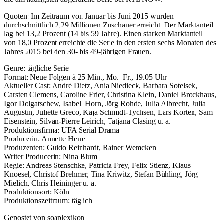
Quoten: Im Zeitraum von Januar bis Juni 2015 wurden
durchschnittlich 2,29 Millionen Zuschauer erreicht. Der Marktanteil
lag bei 13,2 Prozent (14 bis 59 Jahre). Einen starken Marktanteil
von 18,0 Prozent erreichte die Serie in den ersten sechs Monaten des
Jahres 2015 bei den 30- bis 49-jährigen Frauen.
Genre: tägliche Serie
Format: Neue Folgen à 25 Min., Mo.–Fr., 19.05 Uhr
Aktueller Cast: André Dietz, Ania Niedieck, Barbara Sotelsek,
Carsten Clemens, Caroline Frier, Christina Klein, Daniel Brockhaus,
Igor Dolgatschew, Isabell Horn, Jörg Rohde, Julia Albrecht, Julia
Augustin, Juliette Greco, Kaja Schmidt-Tychsen, Lars Korten, Sam
Eisenstein, Silvan-Pierre Leirich, Tatjana Clasing u. a.
Produktionsfirma: UFA Serial Drama
Producerin: Annette Herre
Produzenten: Guido Reinhardt, Rainer Wemcken
Writer Producerin: Nina Blum
Regie: Andreas Stenschke, Patricia Frey, Felix Stienz, Klaus
Knoesel, Christof Brehmer, Tina Kriwitz, Stefan Bühling, Jörg
Mielich, Chris Heininger u. a.
Produktionsort: Köln
Produktionszeitraum: täglich
Gepostet von soaplexikon