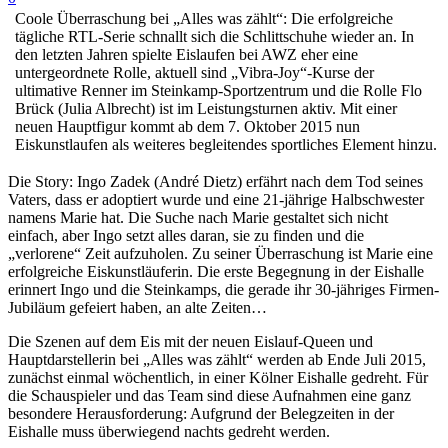
Coole Überraschung bei „Alles was zählt“: Die erfolgreiche
tägliche RTL-Serie schnallt sich die Schlittschuhe wieder an. In
den letzten Jahren spielte Eislaufen bei AWZ eher eine
untergeordnete Rolle, aktuell sind „Vibra-Joy“-Kurse der
ultimative Renner im Steinkamp-Sportzentrum und die Rolle Flo
Brück (Julia Albrecht) ist im Leistungsturnen aktiv. Mit einer
neuen Hauptfigur kommt ab dem 7. Oktober 2015 nun
Eiskunstlaufen als weiteres begleitendes sportliches Element hinzu.
Die Story: Ingo Zadek (André Dietz) erfährt nach dem Tod seines
Vaters, dass er adoptiert wurde und eine 21-jährige Halbschwester
namens Marie hat. Die Suche nach Marie gestaltet sich nicht
einfach, aber Ingo setzt alles daran, sie zu finden und die
„verlorene“ Zeit aufzuholen. Zu seiner Überraschung ist Marie eine
erfolgreiche Eiskunstläuferin. Die erste Begegnung in der Eishalle
erinnert Ingo und die Steinkamps, die gerade ihr 30-jähriges Firmen-
Jubiläum gefeiert haben, an alte Zeiten…
Die Szenen auf dem Eis mit der neuen Eislauf-Queen und
Hauptdarstellerin bei „Alles was zählt“ werden ab Ende Juli 2015,
zunächst einmal wöchentlich, in einer Kölner Eishalle gedreht. Für
die Schauspieler und das Team sind diese Aufnahmen eine ganz
besondere Herausforderung: Aufgrund der Belegzeiten in der
Eishalle muss überwiegend nachts gedreht werden.