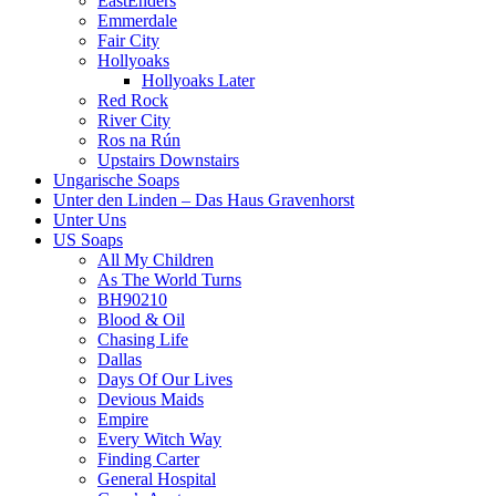
EastEnders
Emmerdale
Fair City
Hollyoaks
Hollyoaks Later
Red Rock
River City
Ros na Rún
Upstairs Downstairs
Ungarische Soaps
Unter den Linden – Das Haus Gravenhorst
Unter Uns
US Soaps
All My Children
As The World Turns
BH90210
Blood & Oil
Chasing Life
Dallas
Days Of Our Lives
Devious Maids
Empire
Every Witch Way
Finding Carter
General Hospital