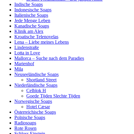
Indische Soaps
Indonesische Soaps
Italienische Soaps
Jede Menge Leben
Kanadische Soaps
Klinik am Alex
Kroatische Telenovelas
Lena – Liebe meines Lebens
Lindenstraße
Lotta in Love
Mallorca – Suche nach dem Paradies
Marienhof
Mila
Neuseeländische Soaps
Shortland Street
Niederländische Soaps
Celblok H
Goede Tijden Slechte Tijden
Norwegische Soaps
Hotel Cæsar
Österreichische Soaps
Polnische Soaps
Radiosoaps
Rote Rosen
Schloss Einstein