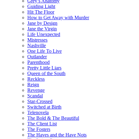
Grey’s Anatomy
Guiding Light
Hit The Floor
How to Get Away with Murder
Jane by Design
Jane the Virgin
Life Unexpected
Mistresses
Nashville
One Life To Live
Outlander
Parenthood
Pretty Little Liars
Queen of the South
Reckless
Reign
Revenge
Scandal
Star-Crossed
Switched at Birth
Telenovela
The Bold & The Beautiful
The Client List
The Fosters
The Haves and the Have Nots