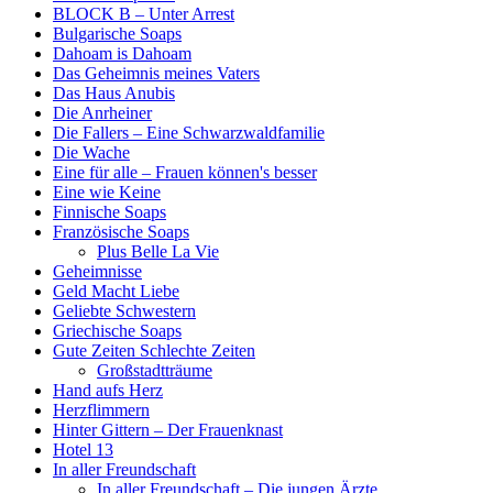
BLOCK B – Unter Arrest
Bulgarische Soaps
Dahoam is Dahoam
Das Geheimnis meines Vaters
Das Haus Anubis
Die Anrheiner
Die Fallers – Eine Schwarzwaldfamilie
Die Wache
Eine für alle – Frauen können's besser
Eine wie Keine
Finnische Soaps
Französische Soaps
Plus Belle La Vie
Geheimnisse
Geld Macht Liebe
Geliebte Schwestern
Griechische Soaps
Gute Zeiten Schlechte Zeiten
Großstadtträume
Hand aufs Herz
Herzflimmern
Hinter Gittern – Der Frauenknast
Hotel 13
In aller Freundschaft
In aller Freundschaft – Die jungen Ärzte