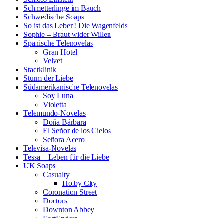
Schmetterlinge im Bauch
Schwedische Soaps
So ist das Leben! Die Wagenfelds
Sophie – Braut wider Willen
Spanische Telenovelas
Gran Hotel
Velvet
Stadtklinik
Sturm der Liebe
Südamerikanische Telenovelas
Soy Luna
Violetta
Telemundo-Novelas
Doña Bárbara
El Señor de los Cielos
Señora Acero
Televisa-Novelas
Tessa – Leben für die Liebe
UK Soaps
Casualty
Holby City
Coronation Street
Doctors
Downton Abbey