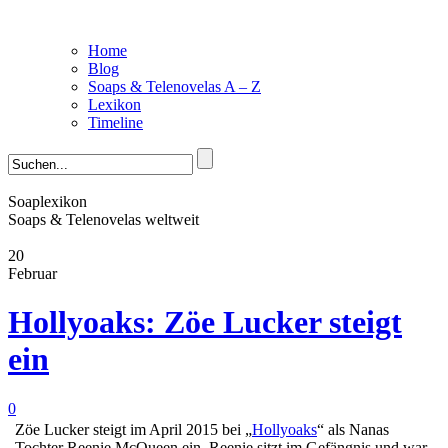
Home
Blog
Soaps & Telenovelas A – Z
Lexikon
Timeline
Soaplexikon
Soaps & Telenovelas weltweit
20
Februar
Hollyoaks: Zöe Lucker steigt
ein
0
Zöe Lucker steigt im April 2015 bei „
Hollyoaks
“ als Nanas
Tochter Reenie McQueen ein. Reenie sitzt im Gefängnis und war