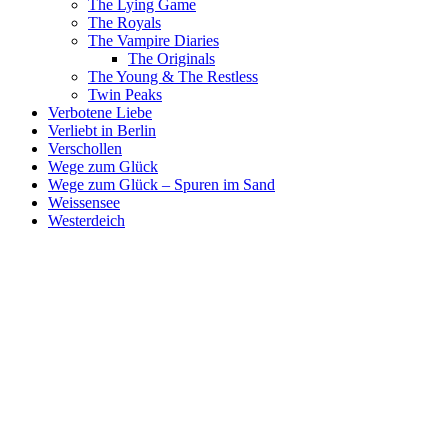
The Lying Game
The Royals
The Vampire Diaries
The Originals
The Young & The Restless
Twin Peaks
Verbotene Liebe
Verliebt in Berlin
Verschollen
Wege zum Glück
Wege zum Glück – Spuren im Sand
Weissensee
Westerdeich