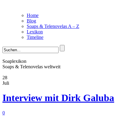
Home
Blog
Soaps & Telenovelas A – Z
Lexikon
Timeline
Soaplexikon
Soaps & Telenovelas weltweit
28
Juli
Interview mit Dirk Galuba
0